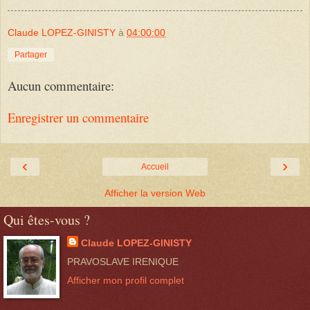
Claude LOPEZ-GINISTY
à
04:00:00
Partager
Aucun commentaire:
Enregistrer un commentaire
‹
›
Accueil
Afficher la version Web
Qui êtes-vous ?
Claude LOPEZ-GINISTY
PRAVOSLAVE IRENIQUE
Afficher mon profil complet